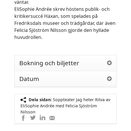
väntar.
EliSophie Andrée skrev höstens publik- och
kritikersuccé Häxan, som spelades på
Fredriksdals museer och trädgårdar, där även
Felicia Sjöström Nilsson gjorde den hyllade
huvudrollen.
Bokning och biljetter
Datum
Dela sidan:
Soppteater Jag heter Ritva av
EliSophie Andrée med Felicia Sjöström
Nilsson
Dela
Dela
Dela
Dela
på
på
på
med
LinkedIn
Twitter
Facebook
e-