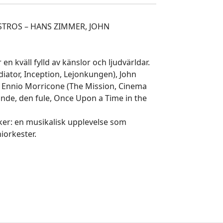
MAESTROS – HANS ZIMMER, JOHN
 kväll fylld av känslor och ljudvärldar.
iator, Inception, Lejonkungen), John
ch Ennio Morricone (The Mission, Cinema
de, den fule, Once Upon a Time in the
iker: en musikalisk upplevelse som
iorkester.