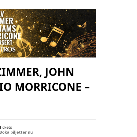
ZIMMER, JOHN
IO MORRICONE –
Tickets
Boka biljetter nu