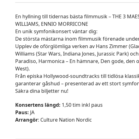
En hyllning till tidernas bästa filmmusik – THE 3 
WILLIAMS, ENNIO MORRICONE
En unik symfonikonsert väntar dig:
De största mästarna inom filmmusik förenade under en
Upplev de oförglömliga verken av Hans Zimmer (Glad
Williams (Star Wars, Indiana Jones, Jurassic Park) o
Paradiso, Harmonica – En hämnare, Den gode, den on
West).
Från episka Hollywood-soundtracks till tidlösa klass
garanterar gåshud – presenterad av ett stort symfon
Säkra dina biljetter nu!
Konsertens längd:
1,50 tim inkl paus
Paus:
JA
Arrangör
: Culture Nation Nordic