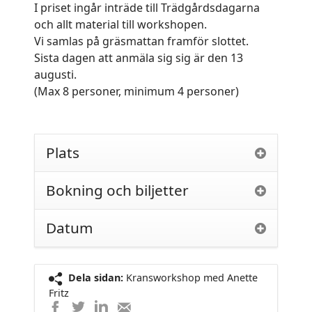
I priset ingår inträde till Trädgårdsdagarna
och allt material till workshopen.
Vi samlas på gräsmattan framför slottet.
Sista dagen att anmäla sig sig är den 13
augusti.
(Max 8 personer, minimum 4 personer)
Plats
Bokning och biljetter
Datum
Dela sidan:
Kransworkshop med Anette
Fritz
Dela
Dela
Dela
Dela