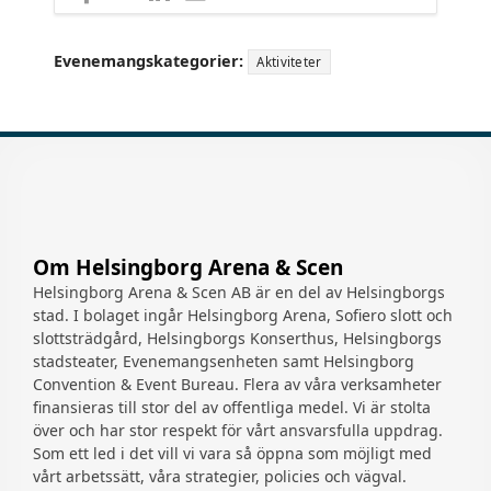
på
på
på
med
LinkedIn
Twitter
Facebook
e-
Evenemangskategorier:
post
Aktiviteter
Om Helsingborg Arena & Scen
Helsingborg Arena & Scen AB är en del av Helsingborgs
stad. I bolaget ingår Helsingborg Arena, Sofiero slott och
slottsträdgård, Helsingborgs Konserthus, Helsingborgs
stadsteater, Evenemangsenheten samt Helsingborg
Convention & Event Bureau. Flera av våra verksamheter
finansieras till stor del av offentliga medel. Vi är stolta
över och har stor respekt för vårt ansvarsfulla uppdrag.
Som ett led i det vill vi vara så öppna som möjligt med
vårt arbetssätt, våra strategier, policies och vägval.