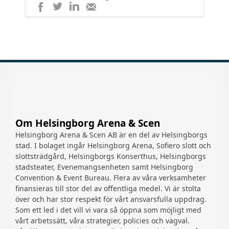
Dela
Dela
Dela
Dela
på
på
på
med
LinkedIn
Twitter
Facebook
e-
post
Om Helsingborg Arena & Scen
Helsingborg Arena & Scen AB är en del av Helsingborgs
stad. I bolaget ingår Helsingborg Arena, Sofiero slott och
slottsträdgård, Helsingborgs Konserthus, Helsingborgs
stadsteater, Evenemangsenheten samt Helsingborg
Convention & Event Bureau. Flera av våra verksamheter
finansieras till stor del av offentliga medel. Vi är stolta
över och har stor respekt för vårt ansvarsfulla uppdrag.
Som ett led i det vill vi vara så öppna som möjligt med
vårt arbetssätt, våra strategier, policies och vägval.