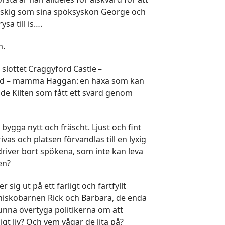
 ruskig som sina spöksyskon George och
tt frysa till is….
m.
 slottet Craggyford Castle –
 med – mamma Haggan: en häxa som kan
de Kilten som fått ett svärd genom
 bygga nytt och fräscht. Ljust och fint
vas och platsen förvandlas till en lyxig
iver bort spökena, som inte kan leva
en?
sig ut på ett farligt och fartfyllt
människobarnen Rick och Barbara, de enda
unna övertyga politikerna om att
digt liv? Och vem vågar de lita på?