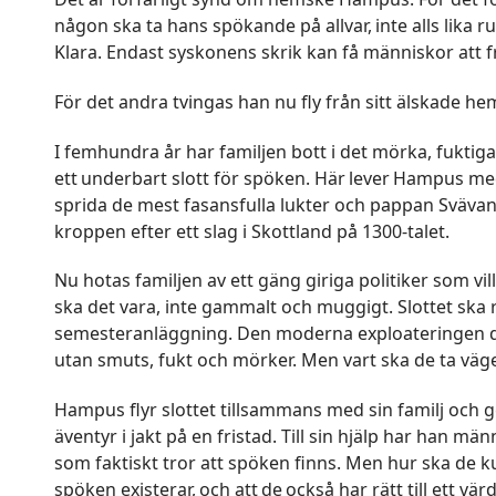
någon ska ta hans spökande på allvar, inte alls lika
Klara. Endast syskonens skrik kan få människor a
För det andra tvingas han nu fly från sitt älskade he
I femhundra år har familjen bott i det mörka, fuktiga
ett underbart slott för spöken. Här lever Hampus
sprida de mest fasansfulla lukter och pappan Svävan
kroppen efter ett slag i Skottland på 1300-talet.
Nu hotas familjen av ett gäng giriga politiker som vill
ska det vara, inte gammalt och muggigt. Slottet ska ri
semesteranläggning. Den moderna exploateringen dr
utan smuts, fukt och mörker. Men vart ska de ta väg
Hampus flyr slottet tillsammans med sin familj och ger 
äventyr i jakt på en fristad. Till sin hjälp har han 
som faktiskt tror att spöken finns. Men hur ska de k
spöken existerar, och att de också har rätt till ett vär