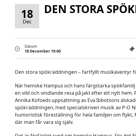
DEN STORA SPÖ
18
Dec
Datum
18 December 19:00
Den stora spökräddningen – fartfyllt musikäventyr fö
När hemske Hampus och hans färgstarka spökfamilj dr
en vild och vindlande resa på jakt efter ett nytt hem. 
Annika Kofoeds uppsättning av Eva Ibbotsons älskad
spökräddningen, med specialskriven musik av P-O Ni
humoristisk föreställning för hela familjen om flykt,
där man får vara sig själv.
Det är förfärligt synd om hemske Hampus. För det för