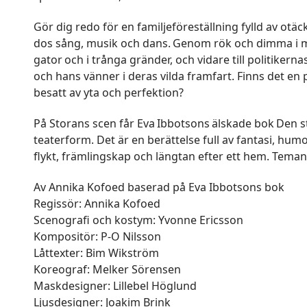
Gör dig redo för en familjeföreställning fylld av otä
dos sång, musik och dans. Genom rök och dimma i m
gator och i trånga gränder, och vidare till politikerna
och hans vänner i deras vilda framfart. Finns det en p
besatt av yta och perfektion?
På Storans scen får Eva Ibbotsons älskade bok Den st
teaterform. Det är en berättelse full av fantasi, h
flykt, främlingskap och längtan efter ett hem. Teman
Av Annika Kofoed baserad på Eva Ibbotsons bok
Regissör: Annika Kofoed
Scenografi och kostym: Yvonne Ericsson
Kompositör: P-O Nilsson
Låttexter: Bim Wikström
Koreograf: Melker Sörensen
Maskdesigner: Lillebel Höglund
Ljusdesigner: Joakim Brink