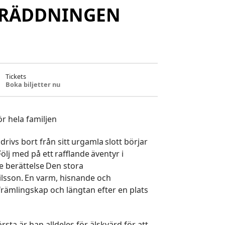
KRÄDDNINGEN
Tickets
Boka biljetter nu
r hela familjen
ivs bort från sitt urgamla slott börjar
Följ med på ett rafflande äventyr i
e berättelse Den stora
lsson. En varm, hisnande och
 främlingskap och längtan efter en plats
sta är han alldeles för älskvärd för att