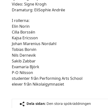
Video: Signe Krogh
Dramaturg: EliSophie Andrée
I rollerna:
Elin Norin
Cilla Borssén
Kajsa Ericsson
Johan Marenius Nordahl
Tobias Borvin
Nils Dernevik
Sakib Zabbar
Evamaria Björk
P-O Nilsson
studenter från Performing Arts School
elever från Nikolaigymnasiet
Dela sidan:
Den stora spökräddningen