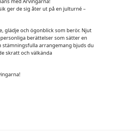
ammans med Arvingarna!
k ger de sig åter ut på en julturné –
e, glädje och ögonblick som berör. Njut
h personliga berättelser som sätter en
h stämningsfulla arrangemang bjuds du
åde skratt och välkända
vingarna!