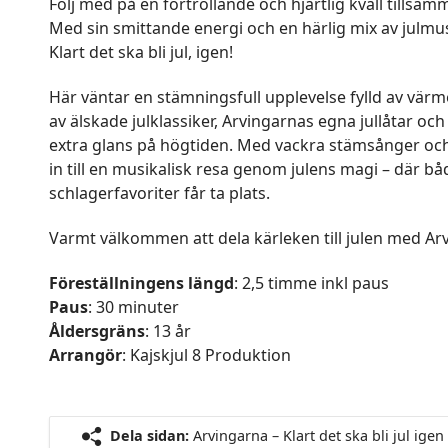
Följ med på en förtrollande och hjärtlig kväll tills
Med sin smittande energi och en härlig mix av julmusi
Klart det ska bli jul, igen!
Här väntar en stämningsfull upplevelse fylld av värm
av älskade julklassiker, Arvingarnas egna jullåtar oc
extra glans på högtiden. Med vackra stämsånger oc
in till en musikalisk resa genom julens magi – där b
schlagerfavoriter får ta plats.
Varmt välkommen att dela kärleken till julen med Ar
Föreställningens längd
: 2,5 timme inkl paus
Paus
: 30 minuter
Åldersgräns
: 13 år
Arrangör
: Kajskjul 8 Produktion
Dela sidan:
Arvingarna – Klart det ska bli jul igen